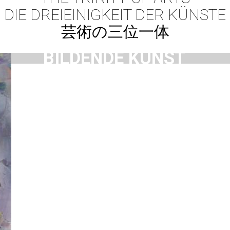
DIE DREIEINIGKEIT DER KÜNSTE
芸術の三位一体
VISUAL ARTS
BILDENDE KUNST
造形芸術